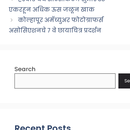
एकरहून अधिक ऊस जळून खाक
कोल्हापूर अमॅच्युअर फोटोग्राफर्स
असोसिएशनचे ७ वे छायाचित्र प्रदर्शन
Search
Se
Recent Posts