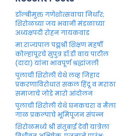
डॉल्बीमुक्त गणेशोत्सवाचा निर्धार;
शिरोळच्या जय भवानी मंडळाच्या
अध्यक्षपदी रोहन गायकवाड
मा.राज्यपाल पद्मश्री शिक्षण महर्षी
कोल्हापूरचे सुपुत्र डॉ.डी वाय पाटील
(दादा) यांना भावपूर्ण श्रद्धांजली
पुलाची शिरोली येथे लव्ह जिहाद
प्रकरणाविरोधात सकल हिंदू व मराठा
समाजाचे जोडे मारो आंदोलन
पुलाची शिरोली येथे घनकचरा व मैला
गाळ प्रकल्पाचे भूमिपूजन संपन्न
शिरोळमध्ये श्री संतुबाई देवी यात्रेला