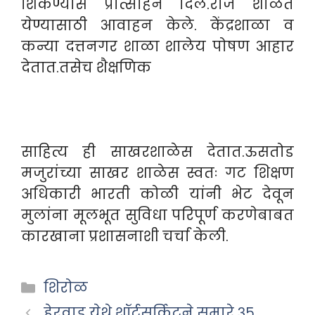
शिकण्यास प्रोत्साहन दिले.रोज शाळेत
येण्यासाठी आवाहन केले. केंद्रशाळा व
कन्या दत्तनगर शाळा शालेय पोषण आहार
देतात.तसेच शैक्षणिक
साहित्य ही साखरशाळेस देतात.ऊसतोड
मजुरांच्या साखर शाळेस स्वतः गट शिक्षण
अधिकारी भारती कोळी यांनी भेट देवून
मुलांना मूलभूत सुविधा परिपूर्ण करणेबाबत
कारखाना प्रशासनाशी चर्चा केली.
Categories
शिरोळ
हेरवाड येथे शॉर्टसर्किटने सुमारे ३५