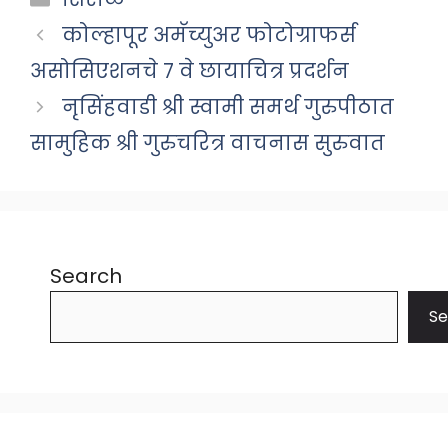
कोल्हापूर अमॅच्युअर फोटोग्राफर्स
असोसिएशनचे ७ वे छायाचित्र प्रदर्शन
नृसिंहवाडी श्री स्वामी समर्थ गुरुपीठात
सामुहिक श्री गुरुचरित्र वाचनास सुरुवात
Search
Se