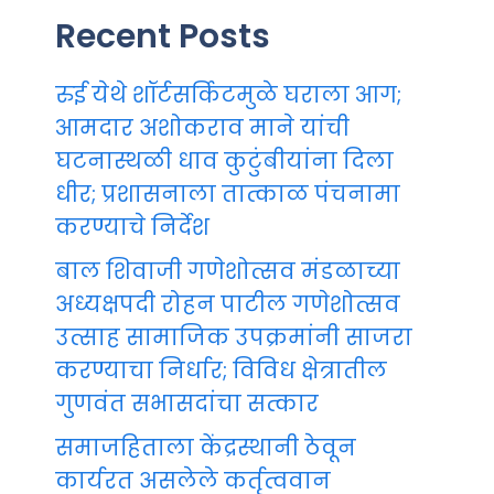
Recent Posts
रुई येथे शॉर्टसर्किटमुळे घराला आग;
आमदार अशोकराव माने यांची
घटनास्थळी धाव कुटुंबीयांना दिला
धीर; प्रशासनाला तात्काळ पंचनामा
करण्याचे निर्देश
बाल शिवाजी गणेशोत्सव मंडळाच्या
अध्यक्षपदी रोहन पाटील गणेशोत्सव
उत्साह सामाजिक उपक्रमांनी साजरा
करण्याचा निर्धार; विविध क्षेत्रातील
गुणवंत सभासदांचा सत्कार
समाजहिताला केंद्रस्थानी ठेवून
कार्यरत असलेले कर्तृत्ववान