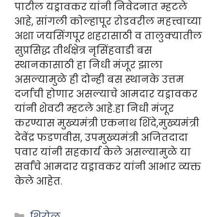
पाटील यड्रावकर यांनी निवेदनात म्हटले
आहे, सांगली कोल्हापूर रोडवरील महत्त्वाच्या
अशा जयसिंगपूर शहरासाठी व तालुक्यातील
सुप्रसिद्ध तीर्थक्षेत्र नृसिंहवाडी बस
स्थानकासाठी हा निधी मंजूर झाला
असल्यामुळे ही दोन्ही बस स्थानके उत्तम
दर्जाची होणार असल्याचे आमदार यड्रावकर
यांनी शेवटी म्हटले आहे.हा निधी मंजूर
करण्यास मुख्यमंत्री एकनाथ शिंदे,मुख्यमंत्री
देवेंद्र फडणवीस, उपमुख्यमंत्री अजितदादा
पवार यांनी सहकार्य केले असल्यामुळे या
सर्वांचे आमदार यड्रावकर यांनी आभार व्यक्त
केले आहेत.
Categories
शिरोळ