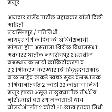
मंजूर
आमदार राजेंद्र पाटील यड्रावकर यांनी दिली
माहिती
जयसिंगपूर / प्रतिनिधी
नागपूर येथील हिवाळी अधिवेशनाची
सांगता होत असताना शिरोळ विधानसभा
मतदारसंघातील जयसिंगपूर शहरातील
बसस्थानकासाठी काँक्रिटीकरण व
सुशोभीकरण करण्यासाठी हिंदुऱ्हूदयसम्राट
बाळासाहेब ठाकरे स्वच्छ सुंदर बसस्थानक
अभियानांतर्गत २ कोटी २२ लाखाचा निधी
मंजूर झाला असून तालुक्यातील तीर्थक्षेत्र
नृसिंहवाडी बस स्थानकासाठी याच
योजनेअंतर्गत २ कोटी ६५ लाख इतका निधी