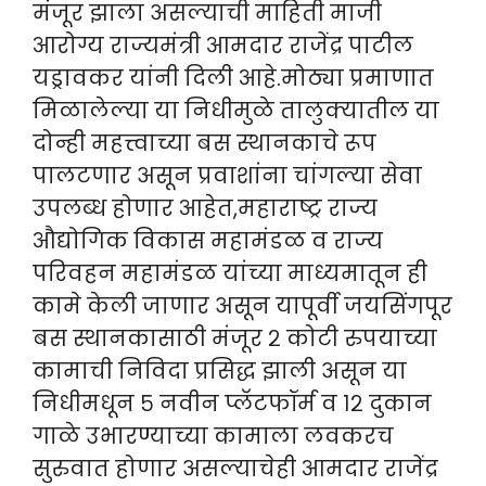
मंजूर झाला असल्याची माहिती माजी
आरोग्य राज्यमंत्री आमदार राजेंद्र पाटील
यड्रावकर यांनी दिली आहे.मोठ्या प्रमाणात
मिळालेल्या या निधीमुळे तालुक्यातील या
दोन्ही महत्त्वाच्या बस स्थानकाचे रूप
पालटणार असून प्रवाशांना चांगल्या सेवा
उपलब्ध होणार आहेत,महाराष्ट्र राज्य
औद्योगिक विकास महामंडळ व राज्य
परिवहन महामंडळ यांच्या माध्यमातून ही
कामे केली जाणार असून यापूर्वी जयसिंगपूर
बस स्थानकासाठी मंजूर २ कोटी रुपयाच्या
कामाची निविदा प्रसिद्ध झाली असून या
निधीमधून ५ नवीन प्लॅटफॉर्म व १२ दुकान
गाळे उभारण्याच्या कामाला लवकरच
सुरुवात होणार असल्याचेही आमदार राजेंद्र