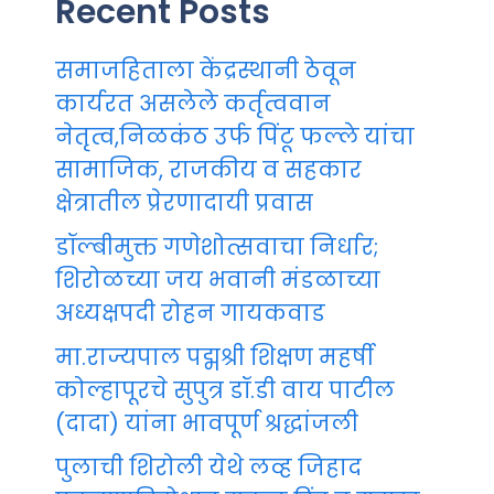
Recent Posts
समाजहिताला केंद्रस्थानी ठेवून
कार्यरत असलेले कर्तृत्ववान
नेतृत्व,निळकंठ उर्फ पिंटू फल्ले यांचा
सामाजिक, राजकीय व सहकार
क्षेत्रातील प्रेरणादायी प्रवास
डॉल्बीमुक्त गणेशोत्सवाचा निर्धार;
शिरोळच्या जय भवानी मंडळाच्या
अध्यक्षपदी रोहन गायकवाड
मा.राज्यपाल पद्मश्री शिक्षण महर्षी
कोल्हापूरचे सुपुत्र डॉ.डी वाय पाटील
(दादा) यांना भावपूर्ण श्रद्धांजली
पुलाची शिरोली येथे लव्ह जिहाद