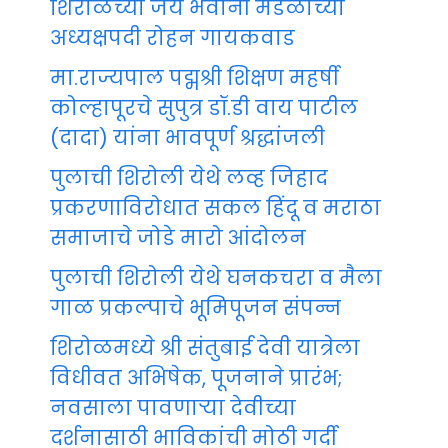
शिरोळच्या जय भवानी मंडळाच्या
अध्यक्षपदी रोहन गायकवाड
मा.राज्यपाल पद्मश्री शिक्षण महर्षी
कोल्हापूरचे सुपुत्र डॉ.डी वाय पाटील
(दादा) यांना भावपूर्ण श्रद्धांजली
पुलाची शिरोली येथे लव्ह जिहाद
प्रकरणाविरोधात सकल हिंदू व मराठा
समाजाचे जोडे मारो आंदोलन
पुलाची शिरोली येथे घनकचरा व मैला
गाळ प्रकल्पाचे भूमिपूजन संपन्न
शिरोळमध्ये श्री संतुबाई देवी यात्रेला
विधीवत अभिषेक, पूजनाने प्रारंभ;
नवसाला पावणाऱ्या देवीच्या
दर्शनासाठी भाविकांची मोठी गर्दी