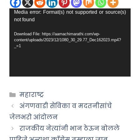
Video
Media error: Format(s) not supported or source(s)
not found
Player
Download File: https://aamachimarathi.com/wp-
content/uploads/2023/12/1080_30_29.77_Dec162023.mp4?
_=1
Categories
महाराष्ट्र
अंगणवाडी सेविका व मदतनीसांचे
जेलभरो आंदोलन
राजकीय नेत्यांनी भान ठेऊन बोलले
पाहिजे,अन्यथा काँग्रेस तुम्हाला जाब